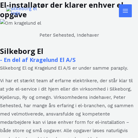
El-installatør der klarer enhver el-
Gå
til
opgave
Mai
indholdet
Men
Peter Sehested, Indehaver
Silkeborg El
- En del af Kragelund El A/S
Silkeborg El og Kragelund El A/S er under samme paraply.
Vi har et stærkt team af erfarne elektrikere, der står klar til
at yde el-service i dit hjem eller din virksomhed i Silkeborg,
Kjellerup, Ry og omegn. Virksomhedens indehaver, Peter
Sehested, har mange års erfaring i el-branchen, og sammen
med velmotiverede, ansvarsfulde og kompetente
medarbejdere kan vi løse enhver form for el-installation –
både store og små opgaver. Alle opgaver løses naturligvis