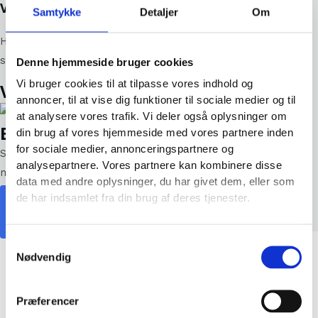
Vi skaber forbindelse
Samtykke
Detaljer
Om
Hos Silkeborg El vægter vi tillid og loyalitet højt. Derfor
stræber vi altid efter at løse enhver opgave.
Denne hjemmeside bruger cookies
Vi bruger cookies til at tilpasse vores indhold og
Vi er medlem af
annoncer, til at vise dig funktioner til sociale medier og til
at analysere vores trafik. Vi deler også oplysninger om
Brug for et uforpligtende tilbud?
din brug af vores hjemmeside med vores partnere inden
for sociale medier, annonceringspartnere og
Skriv til os med din opgave og vi vender tilbage hurtigst
analysepartnere. Vores partnere kan kombinere disse
muligt.
data med andre oplysninger, du har givet dem, eller som
de har indsamlet fra din brug af deres tjenester.
Bestil tilbud
Ring til os
Samtykkevalg
Nødvendig
Præferencer