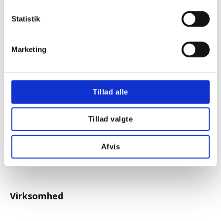
Statistik
Kontakt
Marketing
Kragelund El A/S
Balle Bygade 49
Tillad alle
​8600 Silkeborg
+45
86 86 71 32
Tillad valgte
mail@kragelundel.dk
CVR: 19000370
Afvis
Virksomhed